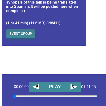
synopsis of this talk is being translated
into Spanish. It will be posted here when
complete.)
(1 hr 41 min) (11.6 MB) (id#411)
EVENT GROUP
PLAY
00:00:00
01:41:25
5
5