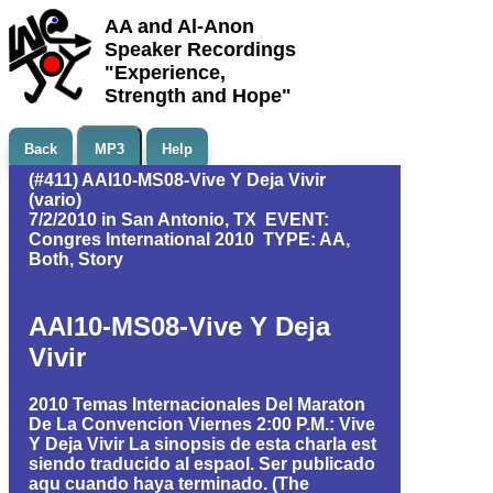
AA and Al-Anon
Speaker Recordings
"Experience,
Strength and Hope"
Back
MP3
Help
(#411) AAI10-MS08-Vive Y Deja Vivir
(vario)
7/2/2010 in San Antonio, TX EVENT:
Congres International 2010 TYPE: AA,
Both, Story
AAI10-MS08-Vive Y Deja
Vivir
2010 Temas Internacionales Del Maraton
De La Convencion Viernes 2:00 P.M.: Vive
Y Deja Vivir La sinopsis de esta charla est
siendo traducido al espaol. Ser publicado
aqu cuando haya terminado. (The